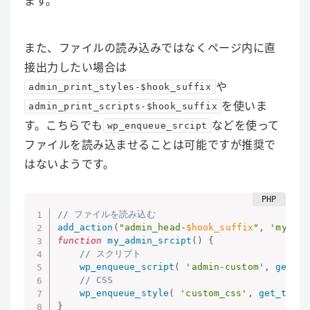
ます。
また、ファイルの読み込みではなくページ内に直
接出力したい場合は
や
admin_print_styles-$hook_suffix
を使いま
admin_print_scripts-$hook_suffix
す。こちらでも
などを使って
wp_enqueue_srcipt
ファイルを読み込ませることは可能ですが推奨で
はないようです。
// ファイルを読み込む
add_action
(
"admin_head-
$hook_suffix
"
,
'my_adm
function
my_admin_srcipt
(
)
{
// スクリプト
wp_enqueue_script
(
'admin-custom'
,
get_te
// CSS
wp_enqueue_style
(
'custom_css'
,
get_templ
}