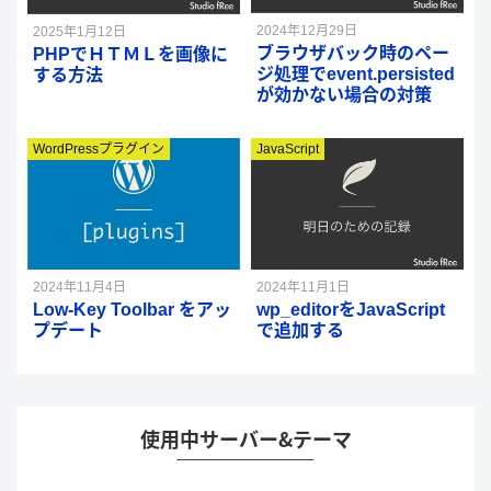
2024年12月29日
2025年1月12日
ブラウザバック時のペー
PHPでＨＴＭＬを画像に
ジ処理でevent.persisted
する方法
が効かない場合の対策
WordPressプラグイン
JavaScript
2024年11月4日
2024年11月1日
Low-Key Toolbar をアッ
wp_editorをJavaScript
プデート
で追加する
使用中サーバー＆テーマ