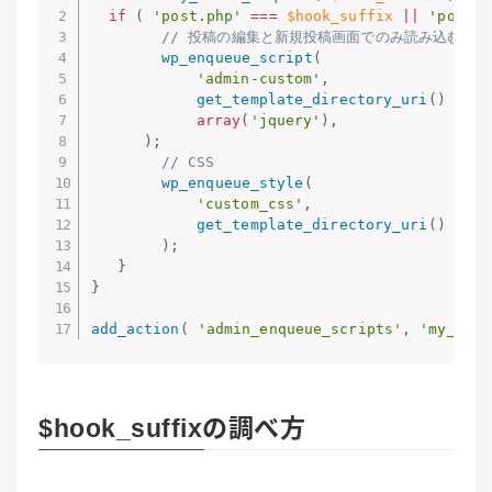
if
(
'post.php'
===
$hook_suffix
||
'post-n
// 投稿の編集と新規投稿画面でのみ読み込むスク
wp_enqueue_script
(
'admin-custom'
,
get_template_directory_uri
(
)
.
'/
array
(
'jquery'
)
,
)
;
// CSS
wp_enqueue_style
(
'custom_css'
,
get_template_directory_uri
(
)
.
'/
)
;
}
}
add_action
(
'admin_enqueue_scripts'
,
'my_admi
$hook_suffixの調べ方