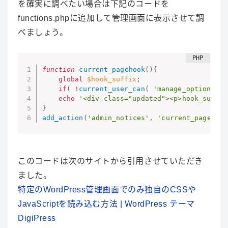
を確実に調べたい場合は下記のコードを
functions.phpに追加して管理画面に表示させて調
べましょう。
function
current_pagehook
(
)
{
global
$hook_suffix
;
if
(
!
current_user_can
(
'manage_options'
)
echo
'<div class="updated"><p>hook_suffix
}
add_action
(
'admin_notices'
,
'current_pagehook
このコードは次のサイトから引用させていただき
ました。
特定のWordPress管理画面でのみ独自のCSSや
JavaScriptを読み込む方法 | WordPress テーマ
DigiPress