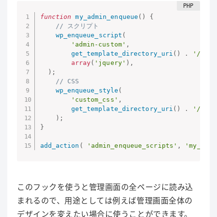
function
my_admin_enqueue
(
)
{
// スクリプト
wp_enqueue_script
(
'admin-custom'
,
get_template_directory_uri
(
)
.
'/js/ 
array
(
'jquery'
)
,
)
;
// CSS
wp_enqueue_style
(
'custom_css'
,
get_template_directory_uri
(
)
.
'/inc/
)
;
}
add_action
(
'admin_enqueue_scripts'
,
'my_admi
このフックを使うと
管理画面の全ページに読み込
まれる
ので、用途としては例えば管理画面全体の
デザインを変えたい場合に使うことができます。