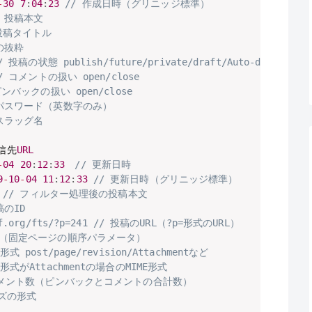
-
30
7
:
04
:
23
// 作成日時（グリニッジ標準）
/ 投稿本文
 投稿タイトル
の抜粋
/ 投稿の状態 publish/future/private/draft/Auto-draft/Inhe
/ コメントの扱い open/close
ピンバックの扱い open/close
稿パスワード（英数字のみ）
スラッグ名
信先
URL
-
04
20
:
12
:
33
// 更新日時
9
-
10
-
04
11
:
12
:
33
// 更新日時（グリニッジ標準）
// フィルター処理後の投稿本文
稿のID
af.org/fts/?p=241 // 投稿のURL（?p=形式のURL）
順（固定ページの順序パラメータ）
形式 post/page/revision/Attachmentなど
形式がAttachmentの場合のMIME形式
コメント数（ピンバックとコメントの合計数）
イズの形式