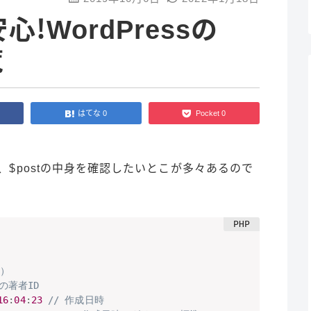
！WordPressの
覧
はてな
0
Pocket
0
と、$postの中身を確認したいとこが多々あるので
値）
の著者ID
16
:
04
:
23
// 作成日時