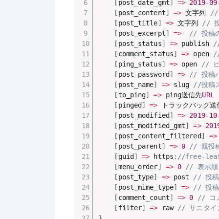
[
post_date_gmt
]
=
>
2019
-
09
[
post_content
]
=
>
 文字列 
/
[
post_title
]
=
>
 文字列 
//
[
post_excerpt
]
=
>
// 投稿
[
post_status
]
=
>
 publish 
/
[
comment_status
]
=
>
 open 
/
[
ping_status
]
=
>
 open 
// 
[
post_password
]
=
>
// 投
[
post_name
]
=
>
 slug 
//投稿
[
to_ping
]
=
>
 ping送信先
URL
[
pinged
]
=
>
 トラックバック送
[
post_modified
]
=
>
2019
-
10
[
post_modified_gmt
]
=
>
201
[
post_content_filtered
]
=
>
[
post_parent
]
=
>
0
// 親投
[
guid
]
=
>
 https
:
//free-le
[
menu_order
]
=
>
0
// 表示
[
post_type
]
=
>
 post 
// 投稿
[
post_mime_type
]
=
>
// 投稿
[
comment_count
]
=
>
0
// 
[
filter
]
=
>
 raw 
// サニタ
}