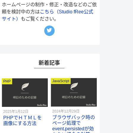
ホームページの制作・修正・改造などのご依
頼を検討中の方は
こちら（Studio fRee公式
サイト）
もご覧ください。
rit/trash
新着記事
JavaScript
PHP
2024年12月29日
2025年1月12日
ブラウザバック時の
PHPでＨＴＭＬを
ページ処理で
画像にする方法
event.persistedが効