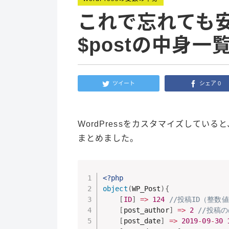
これで忘れても安心
$postの中身一
ツイート
シェア
0
WordPressをカスタマイズしている
まとめました。
<?php
object
(
WP_Post
)
{
[
ID
]
=
>
124
//投稿ID（整数
[
post_author
]
=
>
2
//投稿の
[
post_date
]
=
>
2019
-
09
-
30